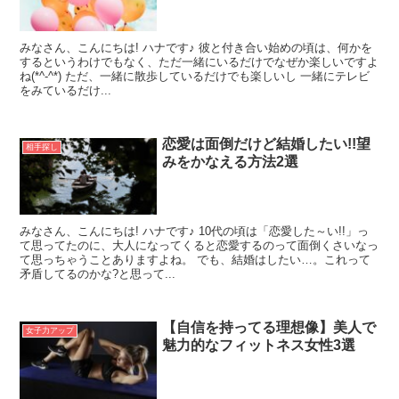
みなさん、こんにちは! ハナです♪ 彼と付き合い始めの頃は、何かを
するというわけでもなく、ただ一緒にいるだけでなぜか楽しいですよ
ね(*^-^*) ただ、一緒に散歩しているだけでも楽しいし 一緒にテレビ
をみているだけ...
恋愛は面倒だけど結婚したい!!望
相手探し
みをかなえる方法2選
みなさん、こんにちは! ハナです♪ 10代の頃は「恋愛した～い!!」っ
て思ってたのに、大人になってくると恋愛するのって面倒くさいなっ
て思っちゃうことありますよね。 でも、結婚はしたい…。これって
矛盾してるのかな?と思って...
【自信を持ってる理想像】美人で
女子力アップ
魅力的なフィットネス女性3選