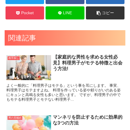
Pocket
LINE
コピー
関連記事
【家庭的な男性を求める女性必
相手探し
見】料理男子がモテる特徴と出会
う方法!
よく一般的に「料理男子はモテる」という事を耳にします。 事実、
料理男子はモテますよね。 料理を作っている姿や頼りがいのある姿
にキュンと高鳴る女性も多いと思います。 ですが、料理男子の中で
もモテる料理男子とモテない料理男子...
マンネリを防止するために効果的
男の見極め
な3つの方法