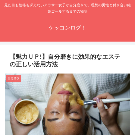
見た目も性格も冴えないアラサー女子が自分磨きで、理想の男性と付き合い結
婚ゴールするまでの物語
ケッコンログ！
【魅力ＵＰ!】自分磨きに効果的なエステ
の正しい活用方法
自分磨き