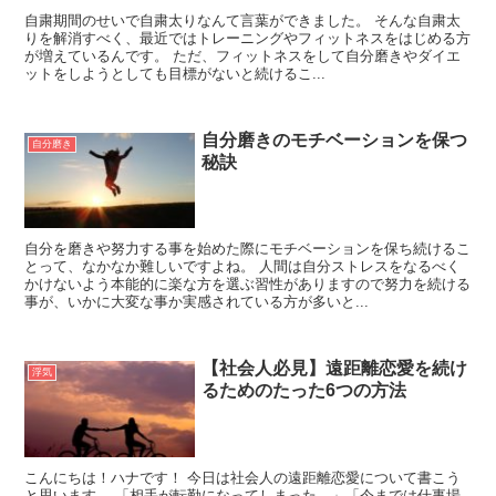
自粛期間のせいで自粛太りなんて言葉ができました。 そんな自粛太
りを解消すべく、最近ではトレーニングやフィットネスをはじめる方
が増えているんです。 ただ、フィットネスをして自分磨きやダイエ
ットをしようとしても目標がないと続けるこ...
自分磨きのモチベーションを保つ
自分磨き
秘訣
自分を磨きや努力する事を始めた際にモチベーションを保ち続けるこ
とって、なかなか難しいですよね。 人間は自分ストレスをなるべく
かけないよう本能的に楽な方を選ぶ習性がありますので努力を続ける
事が、いかに大変な事か実感されている方が多いと...
【社会人必見】遠距離恋愛を続け
浮気
るためのたった6つの方法
こんにちは！ハナです！ 今日は社会人の遠距離恋愛について書こう
と思います。 「相手が転勤になってしまった…」「今までは仕事場