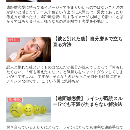
遠距離恋愛に持ってるイメージってあまりいいものではないことの方
が多いと感じます。十人十色というように人間には、男女であったり
考え方が違ったり、遠距離恋愛に対するイメージも同じで悪いことば
かりではありません。様々な形の遠距離でも恋愛を心地い...
【彼と別れた後】自分磨きで立ち
相手探し
直る方法
恋人と別れた後というものはなんだか気分が沈んでしまって「何もし
たくない」「何も考えたくない」と気持ちをシャットダウンしてしま
いがちですよね。 ですが、そんなときだからこそ自分を綺麗にする
チャンスなのです。 こういう風に気持ちが...
【遠距離恋愛】ラインが既読スル
男の見極め
ー!?でも不満がたまらない解決法
付き合っているふたりにとって、ラインはとっても便利な連絡手段で