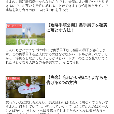
すよね。遠距離恋愛中ならなおさらです。会話に近い形でやりとりで
きるので、お互いを身近に感じることができます(#^^#) 彼とラインで
連絡を取り合うのは、ふたりの仲を保った...
【攻略手順公開】奥手男子を確実
女子力アップ
に落とす方法！
こんにちはハナです!世の中には奥手男子なる種類の男子が存在しま
す。この奥手男子を恋人にするのはなかなかハードルが高いです。し
かし、浮気をしなかったりしっかりとパートナーのことを見ていてく
れたりとかなり人気なのも事実です。 そこで今回...
【失恋】忘れたい恋にさよならを
男の見極め
告げる3つの方法
忘れたいのに忘れられない。恋の終わりはほんとに切なくてつらいで
すよね。何をしていても、何もしていなくても頭に浮かぶのは相手の
ことばかり。 きれいさっぱり忘れてしまえたらどんなに楽だろうっ