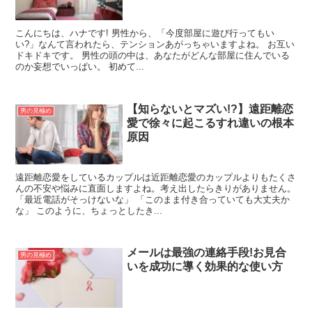
こんにちは、ハナです! 男性から、「今度部屋に遊び行ってもい
い?」なんて言われたら、テンションあがっちゃいますよね。 お互い
ドキドキです。 男性の頭の中は、あなたがどんな部屋に住んでいる
のか妄想でいっぱい。 初めて...
【知らないとマズい!?】遠距離恋
男の見極め
愛で徐々に起こるすれ違いの根本
原因
遠距離恋愛をしているカップルは近距離恋愛のカップルよりもたくさ
んの不安や悩みに直面しますよね。考え出したらきりがありません。
「最近電話がそっけないな」 「このまま付き合っていても大丈夫か
な」 このように、ちょっとしたき...
メールは最強の連絡手段!お見合
男の見極め
いを成功に導く効果的な使い方