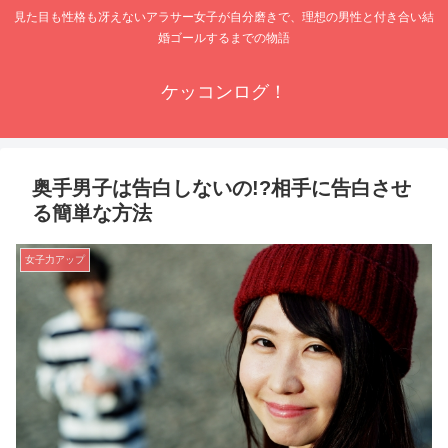
見た目も性格も冴えないアラサー女子が自分磨きで、理想の男性と付き合い結
婚ゴールするまでの物語
ケッコンログ！
奥手男子は告白しないの!?相手に告白させ
る簡単な方法
女子力アップ