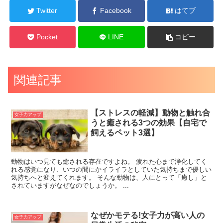
Twitter
Facebook
はてブ
Pocket
LINE
コピー
関連記事
【ストレスの軽減】動物と触れ合
女子力アップ
うと癒される3つの効果【自宅で
飼えるペット3選】
動物はいつ見ても癒される存在ですよね。 疲れた心まで浄化してく
れる感覚になり、いつの間にかイライラとしていた気持ちまで優しい
気持ちへと変えてくれます。 そんな動物は、人にとって「癒し」と
されていますがなぜなのでしょうか。 ...
なぜかモテる!女子力が高い人の
女子力アップ