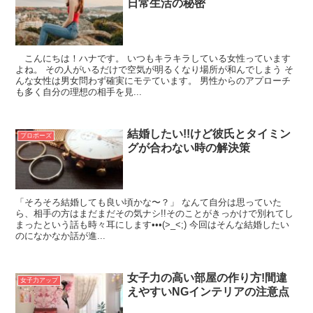
日常生活の秘密
こんにちは！ハナです。 いつもキラキラしている女性っています
よね。 その人がいるだけで空気が明るくなり場所が和んでしまう そ
んな女性は男女問わず確実にモテています。 男性からのアプローチ
も多く自分の理想の相手を見...
結婚したい!!けど彼氏とタイミン
プロポーズ
グが合わない時の解決策
「そろそろ結婚しても良い頃かな〜？」 なんて自分は思っていた
ら、相手の方はまだまだその気ナシ!!そのことがきっかけで別れてし
まったという話も時々耳にします•••(>_<;) 今回はそんな結婚したい
のになかなか話が進...
女子力の高い部屋の作り方!間違
女子力アップ
えやすいNGインテリアの注意点