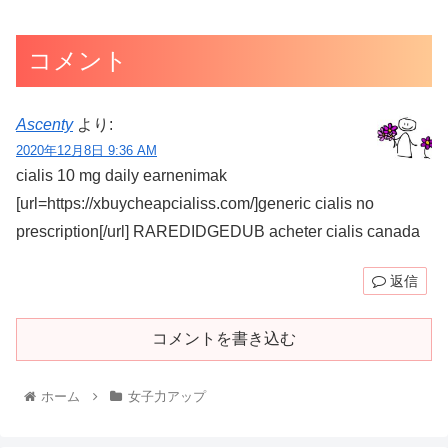
コメント
Ascenty
より:
2020年12月8日 9:36 AM
cialis 10 mg daily earnenimak
[url=https://xbuycheapcialiss.com/]generic cialis no
prescription[/url] RAREDIDGEDUB acheter cialis canada
返信
コメントを書き込む
ホーム
女子力アップ