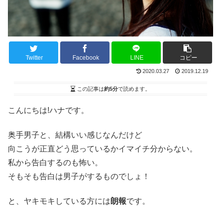
Twitter
Facebook
LINE
コピー
2020.03.27
2019.12.19
この記事は
約5分
で読めます。
こんにちは!ハナです。
奥手男子と、結構いい感じなんだけど
向こうが正直どう思っているかイマイチ分からない。
私から告白するのも怖い。
そもそも告白は男子がするものでしょ！
と、ヤキモキしている方には
朗報
です。