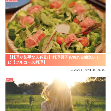
【料理が苦手な人必見!】料理男子も惚れる簡単レシ
ピ【フルコース料理】
2020.11.20
2021.02.05
失恋