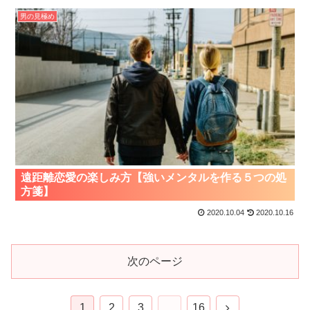
男の見極め
遠距離恋愛の楽しみ方【強いメンタルを作る５つの処
方箋】
2020.10.04
2020.10.16
次のページ
1
2
3
…
16