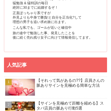
猛勉強 & 猛特訓の毎日
絶対に30までに結婚するぞ！
正直ぽっちゃり系ですが
外見よりも中身で勝負!と自分を正当化?して
理想の男子を追い求め旅に出ます。
こんな私でも、ゴールが近いと確信中
旅の途中で勉強した事、発見したことを
後に続く売れ残り女子に向けて情報発信してます。
人気記事
【それって気があるの??】店員さんの
脈ありサインを見極める簡単な方法
【サインを見極めて距離を縮める】ス
タバ店員の脈あり行動5選