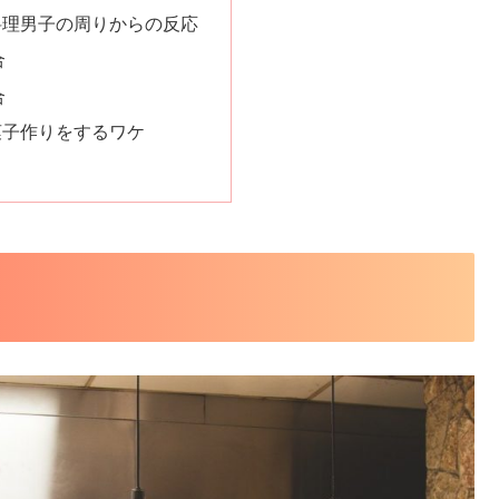
料理男子の周りからの反応
合
合
菓子作りをするワケ