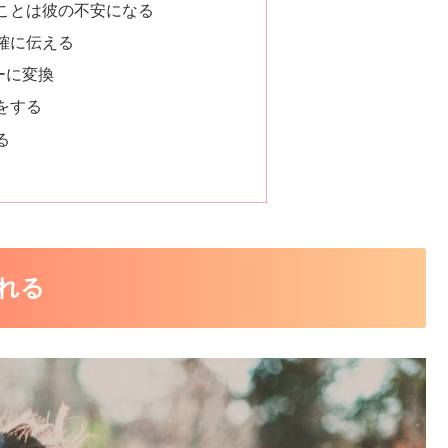
ことは彼の不安になる
確に伝える
ーに変換
をする
る
れる