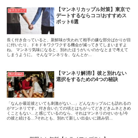
【マンネリカップル対策】東京で
女子力アップ
デートするならココ!おすすめス
ポット6選
長く付き合っていると、新鮮味が失われて相手の嫌な部分ばかりが目
に付いたり、ドキドキワクワクする機会が減ってきてしまいますよ
ね。 マンネリ気味になると、別れたほうがいいのかなとまで考えて
しまうように。 そんなマンネリを、なんとか...
【マンネリ解消!】彼と別れない
男の見極め
選択をするための4つの秘訣
「なんか最近彼といても刺激がない…」どんなカップルにも訪れるの
がマンネリです。付き合いたての頃とはちがってどきどきムネときめ
くこともない…と感じているのなら、それはマンネリのせいかも!今
の彼と続ける…?それとも、別れて新しい出会いに踏み切...