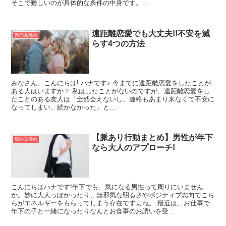
そこで難しいのが具体的な条件の中身です。...
遠距離恋愛でも大丈夫!!不安を減
男の見極め
らす4つの方法
みなさん、こんにちは! ハナです♪ 今までに遠距離恋愛をしたことが
ある人はいますか？ 私はしたことがないのですが、遠距離恋愛をし
たことのある友人は「全然会えないし、連絡もあまり来なくて不安に
なってしまい、続かなかった」と...
【脈あり行動まとめ】男性が年下
男の見極め
なら大人のアプローチ!
こんにちはハナです!年下でも、気になる男性って周りにいません
か。妙に大人っぽかったり、無邪気な明るさやポジティブ志向でこち
らがエネルギーをもらってしまう存在ですよね。 最近は、お仕事で
年下の子と一緒になったりなんとお食事のお誘いを受...