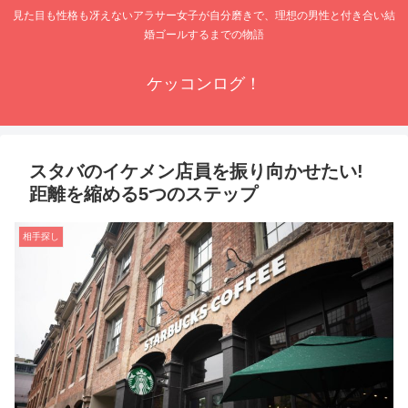
見た目も性格も冴えないアラサー女子が自分磨きで、理想の男性と付き合い結
婚ゴールするまでの物語
ケッコンログ！
スタバのイケメン店員を振り向かせたい!
距離を縮める5つのステップ
相手探し