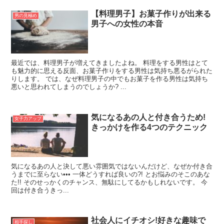
【料理男子】お菓子作りが出来る
男の見極め
男子への女性の本音
最近では、料理男子が増えてきましたよね。 料理をする男性はとて
も魅力的に思える反面、お菓子作りをする男性は気持ち悪るがられた
りします。 では、なぜ料理男子の中でもお菓子を作る男性は気持ち
悪いと思われてしまうのでしょうか? ...
気になるあの人と付き合うため!
女子力アップ
きっかけを作る4つのテクニック
気になるあの人と決して悪い雰囲気ではないんだけど、なぜか付き合
うまでに至らない••• 一体どうすれば良いの?! とお悩みのそこのあな
た!! そのせっかくのチャンス、無駄にしてるかもしれないです。 今
回は付き合うきっ...
社会人にイチオシ!好きな趣味で
相手探し