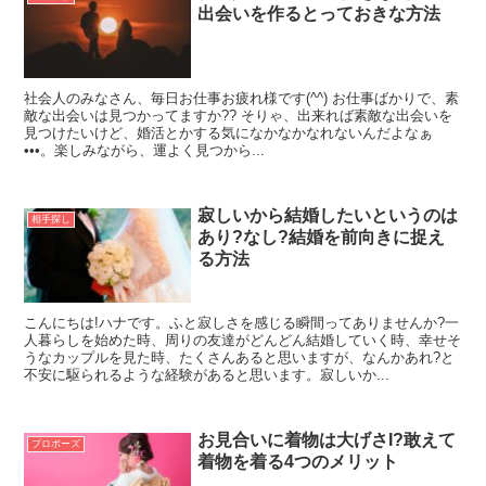
出会いを作るとっておきな方法
社会人のみなさん、毎日お仕事お疲れ様です(^^) お仕事ばかりで、素
敵な出会いは見つかってますか?? そりゃ、出来れば素敵な出会いを
見つけたいけど、婚活とかする気になかなかなれないんだよなぁ
•••。楽しみながら、運よく見つから...
寂しいから結婚したいというのは
相手探し
あり?なし?結婚を前向きに捉え
る方法
こんにちは!ハナです。ふと寂しさを感じる瞬間ってありませんか?一
人暮らしを始めた時、周りの友達がどんどん結婚していく時、幸せそ
うなカップルを見た時、たくさんあると思いますが、なんかあれ?と
不安に駆られるような経験があると思います。寂しいか...
お見合いに着物は大げさI?敢えて
プロポーズ
着物を着る4つのメリット