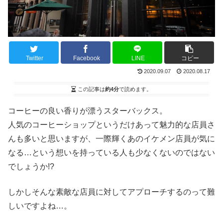
Twitter
Facebook
LINE
コピー
2020.09.07
2020.08.17
この記事は
約4分
で読めます。
コーヒーの良い香りが漂うスターバックス。
人気のコーヒーショップというだけあって魅力的な店員さ
んも多いと思いますが、一際輝くあのイケメン店員が気に
なる…という想いを持っている人も少なくないのではない
でしょうか!?
しかしそんな素敵な店員に対してアプローチするのって難
しいですよね…。