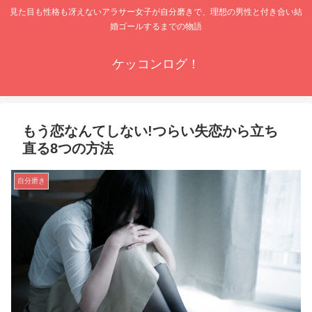
見た目も性格も冴えないアラサー女子が自分磨きで、理想の男性と付き合い結
婚ゴールするまでの物語
ケッコンログ！
もう恋なんてしない!つらい失恋から立ち
直る8つの方法
自分磨き