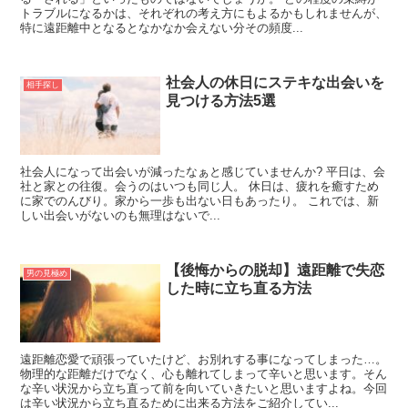
トラブルになるかは、それぞれの考え方にもよるかもしれませんが、
特に遠距離中となるとなかなか会えない分その頻度...
社会人の休日にステキな出会いを
相手探し
見つける方法5選
社会人になって出会いが減ったなぁと感じていませんか? 平日は、会
社と家との往復。会うのはいつも同じ人。 休日は、疲れを癒すため
に家でのんびり。家から一歩も出ない日もあったり。 これでは、新
しい出会いがないのも無理はないで...
【後悔からの脱却】遠距離で失恋
男の見極め
した時に立ち直る方法
遠距離恋愛で頑張っていたけど、お別れする事になってしまった…。
物理的な距離だけでなく、心も離れてしまって辛いと思います。そん
な辛い状況から立ち直って前を向いていきたいと思いますよね。今回
は辛い状況から立ち直るために出来る方法をご紹介してい...