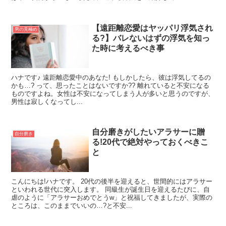
【遠距離恋愛はヤッパリ浮気され
男の見極め
る?】バレないはずの浮気を知っ
た時に考えるべき事
ハナです♪ 遠距離恋愛中のあなた! もしかしたら、彼は浮気してるの
かも…? って、思ったことはないですか?? 離れていると不安になる
ものですよね。女性は不安になってしまう人が多いと思うのですが、
男性は寂しくなってし...
自分磨きがしたいアラサーに贈
自分磨き
る!20代で絶対やっておくべきこ
と
こんにちは!ハナです。 20代の後半を迎えると、世間的にはアラサー
といわれる世代に突入します。 同級生が誕生日を迎えるたびに、自
虐のように「アラサーおめでとうw」と祝福してきましたが、実際の
ところは、このままでいいの…?と不安...