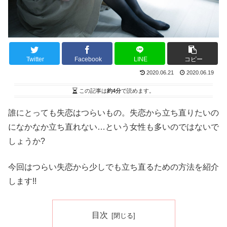
Twitter
Facebook
LINE
コピー
2020.06.21
2020.06.19
この記事は
約4分
で読めます。
誰にとっても失恋はつらいもの。失恋から立ち直りたいの
になかなか立ち直れない…という女性も多いのではないで
しょうか?
今回はつらい失恋から少しでも立ち直るための方法を紹介
します!!
目次