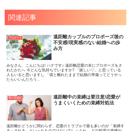
関連記事
遠距離カップルのプロポーズ後の
プロポーズ
不安感!現実感のない結婚への歩
み方
みなさん、こんにちは! ハナです♪ 遠距離恋愛の末にプロポーズをさ
れたかたへ 今どんな気持ちでいますか? 「嬉しい♡」と思っている
人もいると思いますし 「彼と離れたままで結婚の準備ってどうやっ
たらいいんだろう...
遠距離中の束縛は要注意!恋愛が
男の見極め
うまくいくための束縛対処法
遠距離かどうかに関わらず、恋愛のトラブルで最も多いのが「束縛す
る・される」といったものではないでしょうか。 どの程度の束縛が